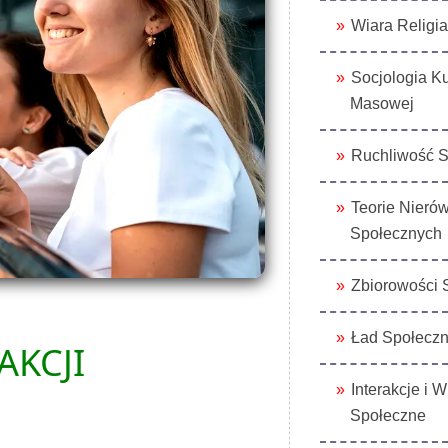
Wiara Religia
Socjologia Ku
Masowej
Ruchliwość 
Teorie Nieró
Społecznych
Zbiorowości 
Ład Społecz
AKCJI
Interakcje i W
Społeczne