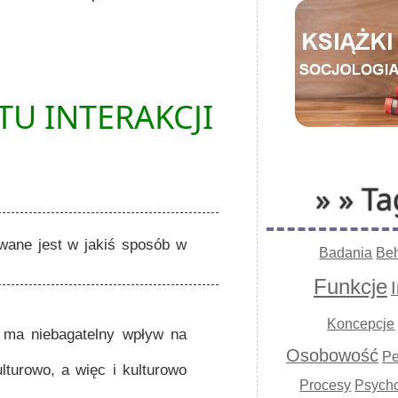
U INTERAKCJI
» » Ta
wane jest w jakiś sposób w
Badania
Be
Funkcje
Koncepcje
 ma niebagatelny wpływ na
Osobowość
Pe
turowo, a więc i kulturowo
Procesy
Psycho