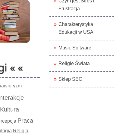
Czym jest Stres i
Frustracja
Charakterystyka
Edukacji w USA
Music Software
gi « «
Religie Świata
Sklep SEO
hawioryzm
Interakcje
Kultura
Praca
rcepcja
logia
Religia