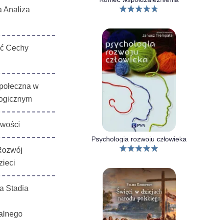
a Analiza
ć Cechy
połeczna w
logicznym
wości
Psychologia rozwoju człowieka
Rozwój
zieci
a Stadia
alnego