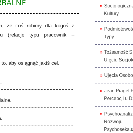
RBALNE
Socjologiczn
Kultury
ym, że coś robimy dla kogoś z
Podmiotowoś
u (relacje typu pracownik –
Typy
Tożsamość S
Ujęciu Socjo
o, aby osiągnąć jakiś cel.
Ujęcia Osobo
.
Jean Piaget 
Percepcji u D
ialne.
Psychoanaliz
a.
Rozwoju
Psychoseksu