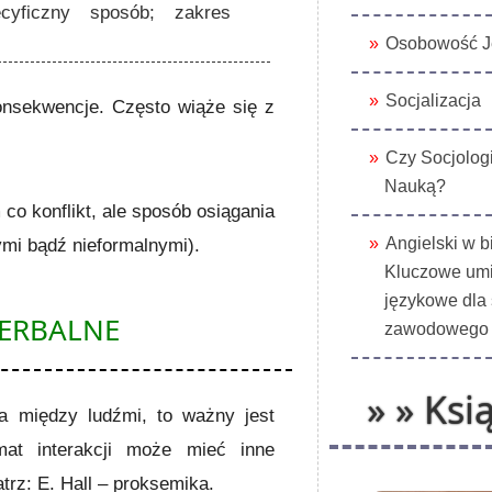
yficzny sposób; zakres
Osobowość J
Socjalizacja
nsekwencje. Często wiąże się z
Czy Socjologi
Nauką?
co konflikt, ale sposób osiągania
Angielski w b
ymi bądź nieformalnymi).
Kluczowe umi
językowe dla
WERBALNE
zawodowego
» » Ksią
nia między ludźmi, to ważny jest
mat interakcji może mieć inne
rz: E. Hall – proksemika.