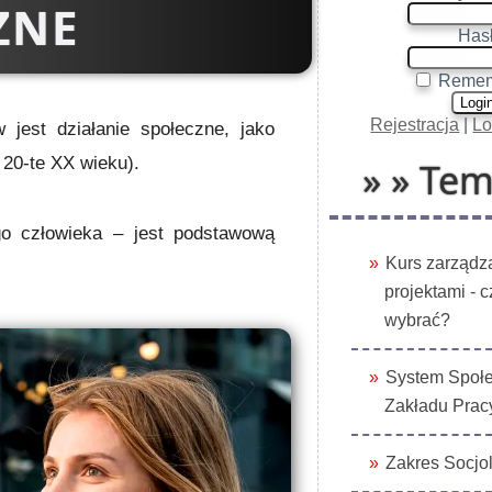
ZNE
Hasł
Remem
Rejestracja
|
Lo
 jest działanie społeczne, jako
 20-te XX wieku).
» » Tem
o człowieka – jest podstawową
Kurs zarządz
projektami - 
wybrać?
System Społ
Zakładu Prac
Zakres Socjol