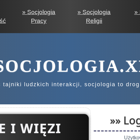
» Socjologia
» Socjologia
» 
ść
Pracy
Religii
OCJOLOGIA.X
tajniki ludzkich interakcji, socjologia to dro
»» Log
 I WIĘZI
Użytko