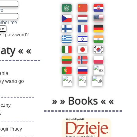
o:
ber me
st password?
aty « «
ania
czy warto go
» » Books « «
eczny
y
ogii Pracy