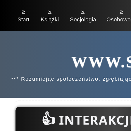
»
»
»
Start
Książki
Socjologia
Osobowo
WWW.S
*** Rozumiejąc społeczeństwo, zgłębiając 
👍
INTERAKCJE