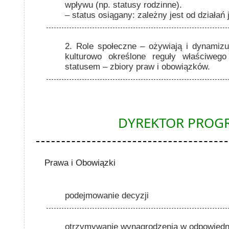
wpływu (np. statusy rodzinne).
– status osiągany: zależny jest od działań 
2. Role społeczne
– ożywiają i dynamizuj
kulturowo określone reguły właściweg
statusem – zbiory praw i obowiązków.
DYREKTOR PRO
Prawa i Obowiązki
podejmowanie decyzji
otrzymywanie wynagrodzenia w odpowiedn