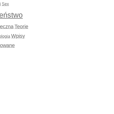
j
Sex
eństwo
łeczna
Teorie
Wpisy
ologia
rowane