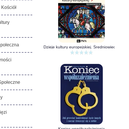
 Kościół
ltury
Społeczna
Dzieje kultury europejskiej. Średniowiecze
wności
Społeczne
ny
ięzi
Koniec współuzależnienia