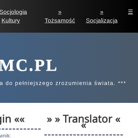
Socjologia
»
»
☰
Kultury
Tożsamość
Socjalizacja
MC.PL
ga do pełniejszego zrozumienia świata. ***
in ««
» » Translator «
«
wnik: