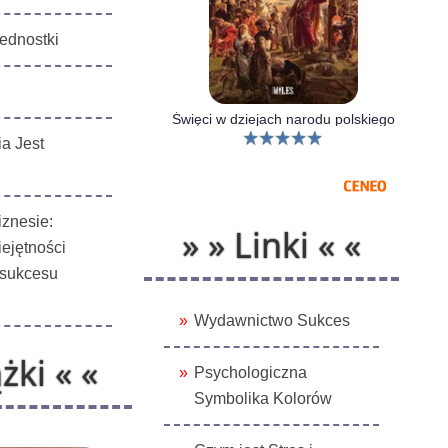
ednostki
Święci w dziejach narodu polskiego
a Jest
iznesie:
» » Linki « «
ejętności
 sukcesu
Wydawnictwo Sukces
żki « «
Psychologiczna
Symbolika Kolorów