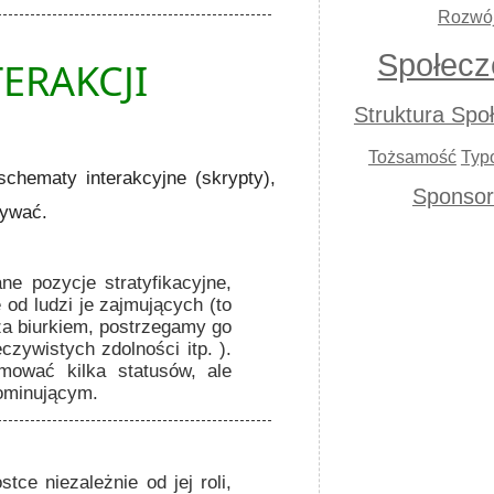
Rozwó
Społecz
ERAKCJI
Struktura Spo
Tożsamość
Typ
schematy interakcyjne (skrypty),
Sponso
dywać.
ne pozycje stratyfikacyjne,
od ludzi je zajmujących (to
 za biurkiem, postrzegamy go
czywistych zdolności itp. ).
ować kilka statusów, ale
dominującym.
tce niezależnie od jej roli,