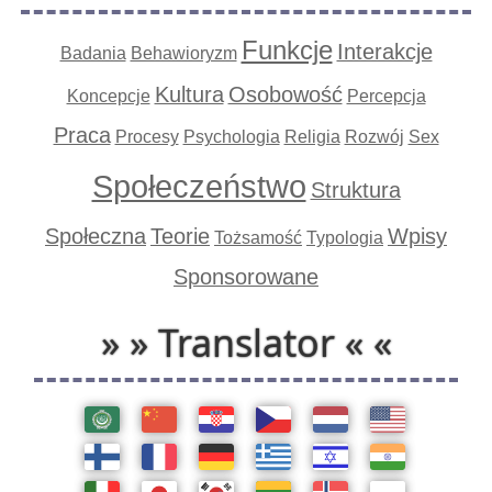
Funkcje
Interakcje
Badania
Behawioryzm
Kultura
Osobowość
Koncepcje
Percepcja
Praca
Procesy
Psychologia
Religia
Rozwój
Sex
Społeczeństwo
Struktura
Społeczna
Teorie
Wpisy
Tożsamość
Typologia
Sponsorowane
» » Translator « «