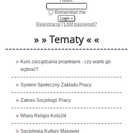
Hasło:
Remember me
Rejestracja
|
Lost password?
» » Tematy « «
Kurs zarządzania projektami - czy warto go
wybrać?
System Społeczny Zakładu Pracy
Zakres Socjologii Pracy
Wiara Religia Kościół
Socjologia Kultury Masowej