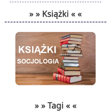
» » Książki « «
» » Tagi « «