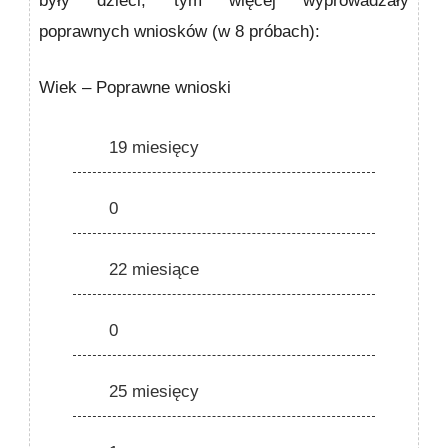
były dzieci, tym więcej wyprowadzały
poprawnych wnios­ków (w 8 próbach):
Wiek – Poprawne wnioski
19 miesięcy
0
22 miesiące
0
25 miesięcy