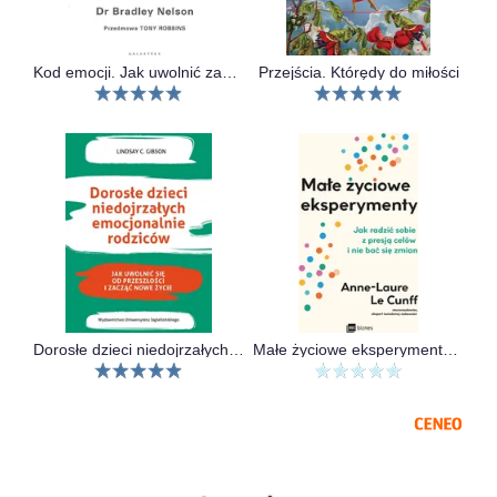
Kod emocji. Jak uwolnić zablokowane emocje i cieszyć się zdrowiem, szczęściem oraz miłością.
Przejścia. Którędy do miłości
Dorosłe dzieci niedojrzałych emocjonalnie rodziców. Jak uwolnić się od przeszłości i zacząć nowe życie
Małe życiowe eksperymenty. Jak radzić sobie z presją celów i nie bać się zmian