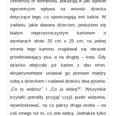
University of Minnesota, pokazują w jaki sposób
egocentryzm wpływa na wnioski dziecka
dotyczące tego, co spostrzegają inni ludzie. W
zadaniu, jakie dawano dzieciom, posłużono się
bia­łym nieprzezroczystym kartonem o
wymiarach około 20 cm x 25 cm; na jednej
stronie tego kartonu znajdował się obrazek
przedstawiający psa, a na drugiej – kota. Gdy
dziecko obejrzało już karton z obu stron,
eksperymentator ustawiał go pionowo między
sobą a dzieckiem i zadawał dziecku dwa pytania:
„Co ty widzisz” i „Co ja widzę?”. Wszystkie
trzylatki potrafiły przyjąć czyjś punkt widzenia,
wywnioskować, na co patrzy druga osoba – na
coś innego niż to, co one widzą. Jednakże tylko