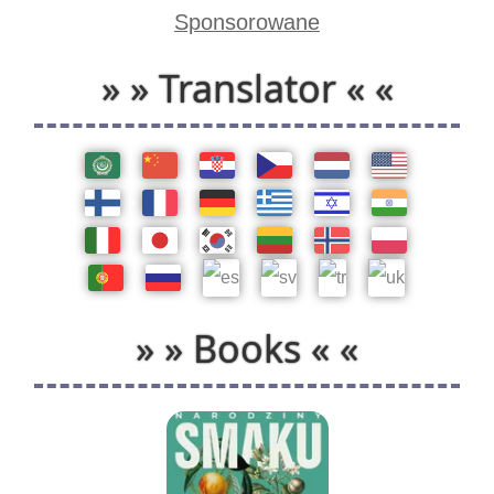
Sponsorowane
» » Translator « «
» » Books « «