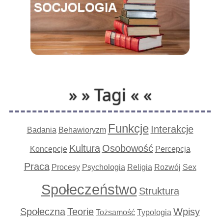
» » Tagi « «
Funkcje
Interakcje
Badania
Behawioryzm
Kultura
Osobowość
Koncepcje
Percepcja
Praca
Procesy
Psychologia
Religia
Rozwój
Sex
Społeczeństwo
Struktura
Społeczna
Teorie
Wpisy
Tożsamość
Typologia