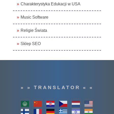
Charakterystyka Edukacji w USA
Music Software
Religie Świata
Sklep SEO
» » TRANSLATOR « «