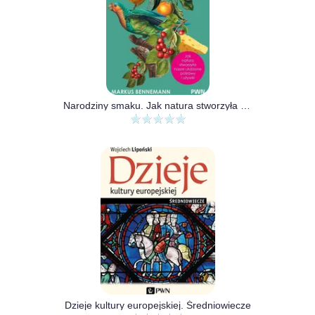
Narodziny smaku. Jak natura stworzyła nasze ulubione potrawy i używki
Dzieje kultury europejskiej. Średniowiecze