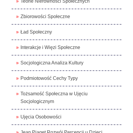
Teorie Nierówności Społecznych
Zbiorowości Społeczne
Ład Społeczny
Interakcje i Więzi Społeczne
Socjologiczna Analiza Kultury
Podmiotowość Cechy Typy
Tożsamość Społeczna w Ujęciu
Socjologicznym
Ujęcia Osobowości
Jean Piaget Rozwój Percepcji u Dzieci