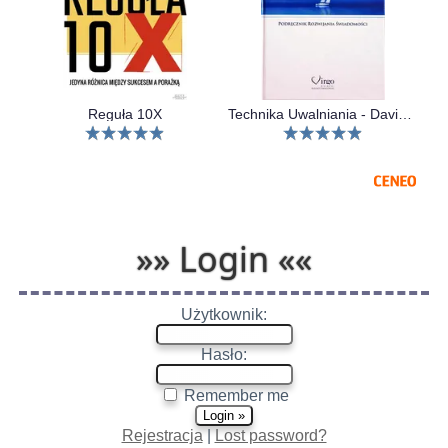
Reguła 10X
Technika Uwalniania - David R. Hawkins
»» Login ««
Użytkownik:
Hasło:
Remember me
Rejestracja
|
Lost password?