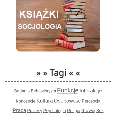
» » Tagi « «
Funkcje
Interakcje
Badania
Behawioryzm
Kultura
Osobowość
Koncepcje
Percepcja
Praca
Procesy
Psychologia
Religia
Rozwój
Sex