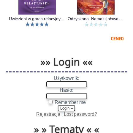
Uwięzieni w grach relacyjnych. Jak wygrać bliskość
Odzyskana. Namaluj słowami dobre życie
»» Login ««
Użytkownik:
Hasło:
Remember me
Rejestracja
|
Lost password?
» » Tematy « «