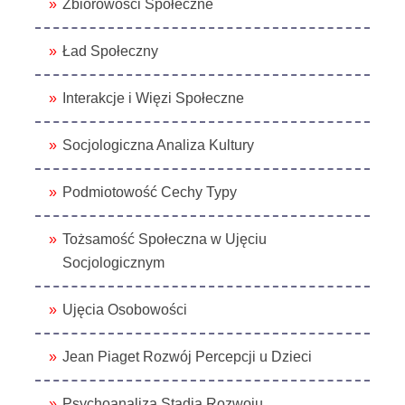
Zbiorowości Społeczne
Ład Społeczny
Interakcje i Więzi Społeczne
Socjologiczna Analiza Kultury
Podmiotowość Cechy Typy
Tożsamość Społeczna w Ujęciu
Socjologicznym
Ujęcia Osobowości
Jean Piaget Rozwój Percepcji u Dzieci
Psychoanaliza Stadia Rozwoju