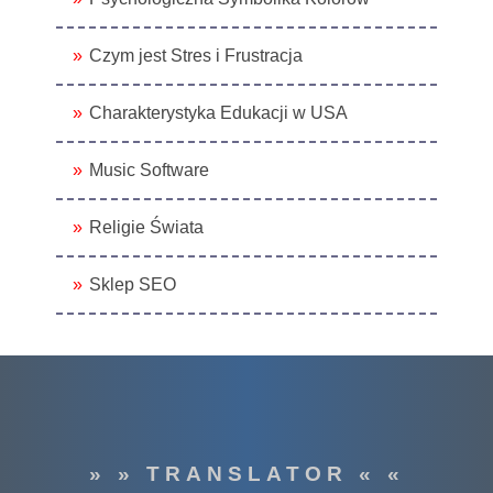
Czym jest Stres i Frustracja
Charakterystyka Edukacji w USA
Music Software
Religie Świata
Sklep SEO
» » TRANSLATOR « «