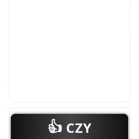
👍
CZY