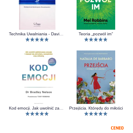
Technika Uwalniania - David R. Hawkins
Teoria „pozwól im”
Kod emocji. Jak uwolnić zablokowane emocje i cieszyć się zdrowiem, szczęściem oraz miłością.
Przejścia. Którędy do miłości