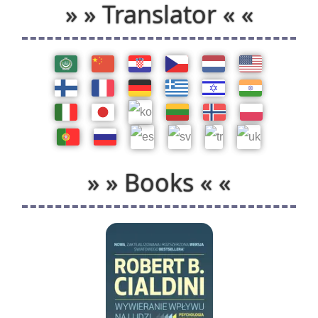
» » Translator « «
» » Books « «