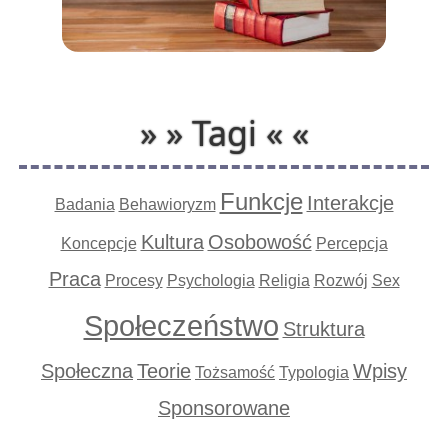
» » Tagi « «
Funkcje
Interakcje
Badania
Behawioryzm
Kultura
Osobowość
Koncepcje
Percepcja
Praca
Procesy
Psychologia
Religia
Rozwój
Sex
Społeczeństwo
Struktura
Społeczna
Teorie
Wpisy
Tożsamość
Typologia
Sponsorowane