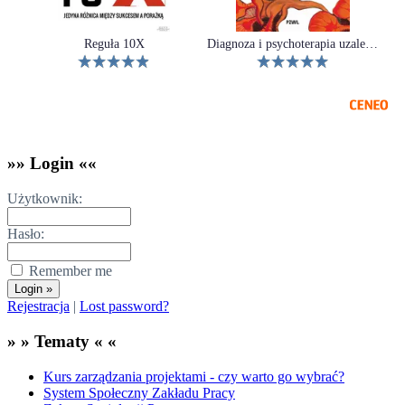
Reguła 10X
Diagnoza i psychoterapia uzależnień tom 1
»» Login ««
Użytkownik:
Hasło:
Remember me
Rejestracja
|
Lost password?
» » Tematy « «
Kurs zarządzania projektami - czy warto go wybrać?
System Społeczny Zakładu Pracy