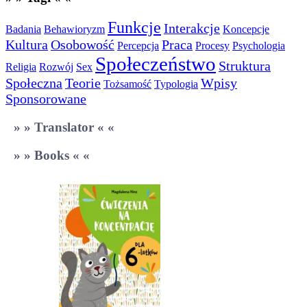
Funkcje
Interakcje
Badania
Behawioryzm
Koncepcje
Kultura
Osobowość
Praca
Percepcja
Procesy
Psychologia
Społeczeństwo
Struktura
Religia
Rozwój
Sex
Społeczna
Teorie
Wpisy
Tożsamość
Typologia
Sponsorowane
» » Translator « «
» » Books « «