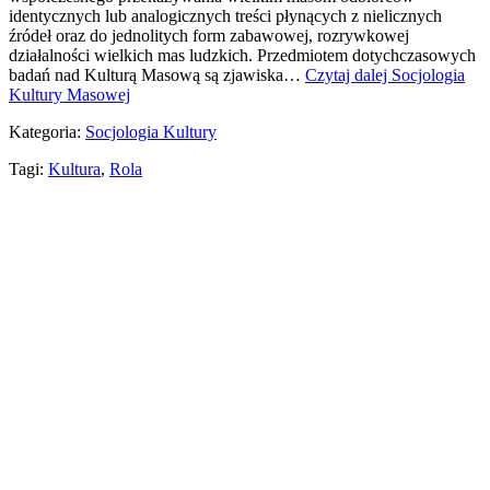
identycznych lub analogicznych treści płynących z nielicznych
źródeł oraz do jednolitych form zabawowej, rozrywkowej
działalności wielkich mas ludzkich. Przedmiotem dotychczasowych
badań nad Kulturą Masową są zjawiska…
Czytaj dalej
Socjologia
Kultury Masowej
Kategoria:
Socjologia Kultury
Tagi:
Kultura
,
Rola