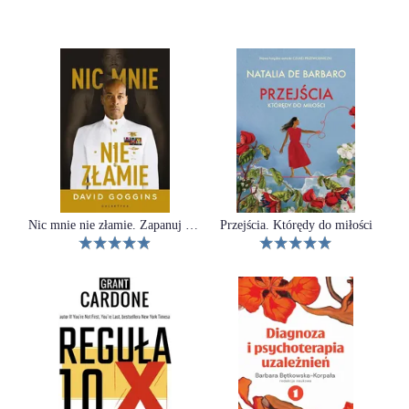
Nic mnie nie złamie. Zapanuj nad swoim umysłem i pokonaj przeciwności losu
Przejścia. Którędy do miłości