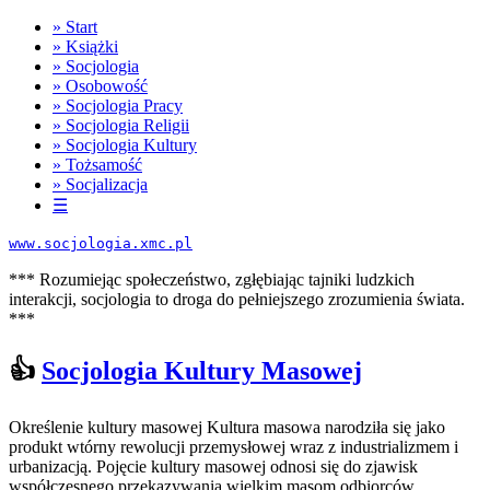
» Start
»
Książki
» Socjologia
» Osobowość
» Socjologia Pracy
» Socjologia Religii
» Socjologia Kultury
» Tożsamość
» Socjalizacja
☰
www.socjologia.xmc.pl
*** Rozumiejąc społeczeństwo, zgłębiając tajniki ludzkich
interakcji, socjologia to droga do pełniejszego zrozumienia świata.
***
👍
Socjologia Kultury Masowej
Określenie kultury masowej Kultura masowa narodziła się jako
produkt wtórny rewolucji przemysłowej wraz z industrializmem i
urbanizacją. Pojęcie kultury masowej odnosi się do zjawisk
współczesnego przekazywania wielkim masom odbiorców