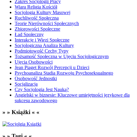
Zakres Socjologii Pracy
Wiara Religia Kościół
Socjologia Kultury Masowej
Ruchliwość Społeczna
Teorie Nierówności Społecznych
Zbiorowości Społeczne
Ład Społeczny
Interakcje i Więzi Społeczne
Socjologiczna Analiza Kultury
Podmiotowość Cechy Typy
Tożsamość Społeczna w Ujęciu Socjologicznym
Ujęcia Osobowości
Jean Piaget Rozwój Percepcji u Dzieci
Psychoanaliza Stadia Rozwoju Psychoseksualnego
Osobowość Jednostki
Socjalizacja
Czy Socjologia Jest Nauką?
Angielski w biznesie: Kluczowe umiejętności językowe dla
sukcesu zawodowego
» » Książki « «
» » Tagi « «