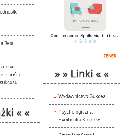
ednostki
Godzina serca. Spotkania „tu i teraz”
a Jest
iznesie:
» » Linki « «
ejętności
 sukcesu
Wydawnictwo Sukces
żki « «
Psychologiczna
Symbolika Kolorów