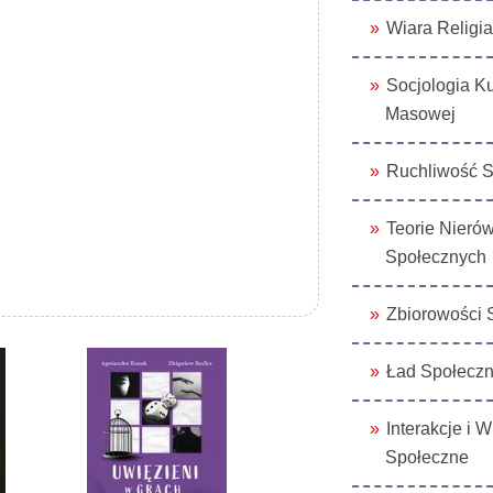
Wiara Religia
Socjologia Ku
Masowej
Ruchliwość 
Teorie Nieró
Społecznych
Zbiorowości 
Ład Społecz
Interakcje i W
Społeczne