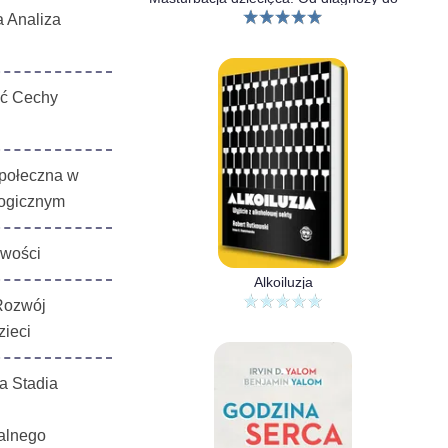
a Analiza
ć Cechy
połeczna w
logicznym
wości
Alkoiluzja
Rozwój
zieci
a Stadia
alnego