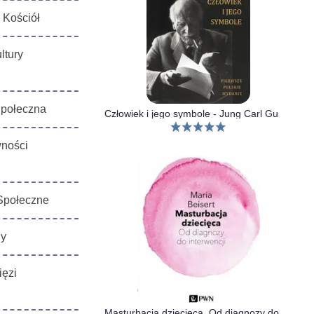
 Kościół
ltury
Społeczna
Człowiek i jego symbole - Jung Carl Gustaw
wności
Społeczne
ny
ięzi
Masturbacja dziecięca. Od diagnozy do interwencji