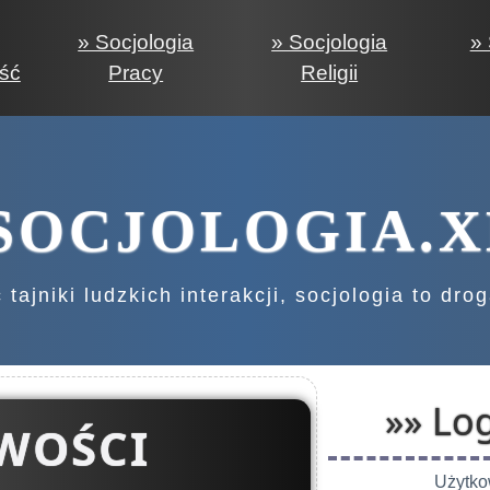
» Socjologia
» Socjologia
» 
ść
Pracy
Religii
OCJOLOGIA.X
tajniki ludzkich interakcji, socjologia to dro
»» Log
WOŚCI
Użytko