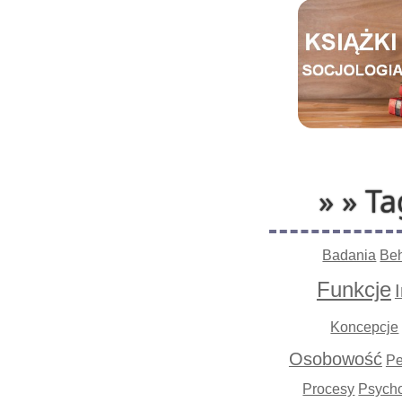
» » Ta
Badania
Be
Funkcje
Koncepcje
Osobowość
Pe
Procesy
Psycho