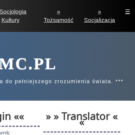
Socjologia
»
»
☰
Kultury
Tożsamość
Socjalizacja
MC.PL
ga do pełniejszego zrozumienia świata. ***
in ««
» » Translator «
«
wnik: