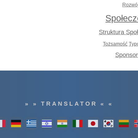
Rozwó
Społecz
Struktura Spo
Tożsamość
Typ
Sponso
» » TRANSLATOR « «