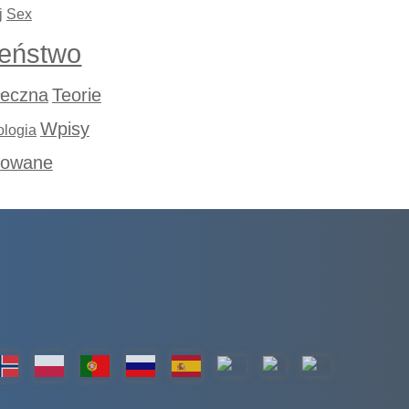
j
Sex
eństwo
łeczna
Teorie
Wpisy
ologia
rowane