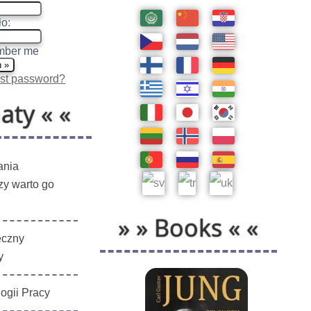
o:
ber me
st password?
aty « «
ania
czy warto go
» » Books « «
eczny
y
ogii Pracy