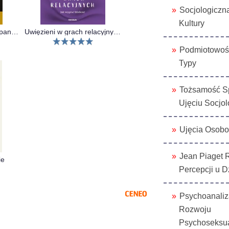
Socjologiczn
Kultury
Nic mnie nie złamie. Zapanuj nad swoim umysłem i pokonaj przeciwności losu
Uwięzieni w grach relacyjnych. Jak wygrać bliskość
Podmiotowoś
Typy
Tożsamość S
Ujęciu Socjo
Ujęcia Osobo
Jean Piaget 
ie
Percepcji u D
Psychoanaliz
Rozwoju
Psychoseksu