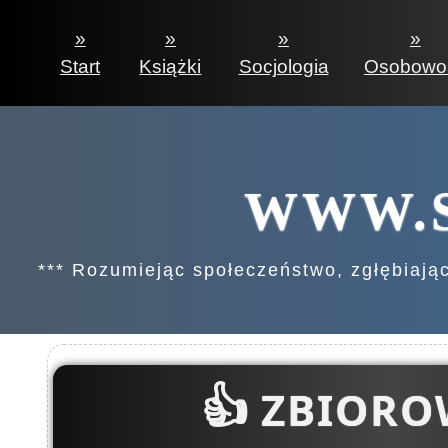
»
»
»
»
Start
Książki
Socjologia
Osobowo
WWW.S
*** Rozumiejąc społeczeństwo, zgłębiając 
👍
ZBIORO