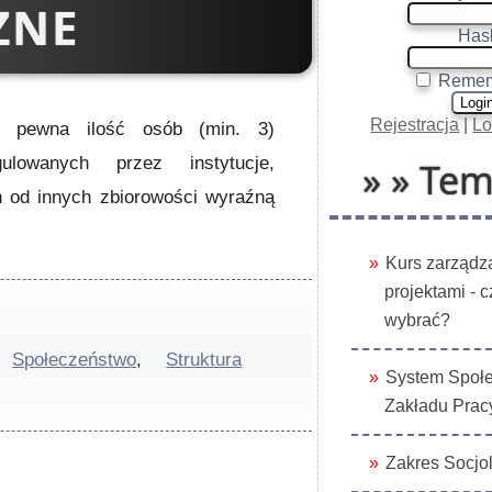
ZNE
Hasł
Remem
Rejestracja
|
Lo
o pewna ilość osób (min. 3)
lowanych przez instytucje,
» » Tem
h od innych zbiorowości wyraźną
Kurs zarządz
projektami - 
wybrać?
,
Społeczeństwo
,
Struktura
System Społ
Zakładu Prac
Zakres Socjol