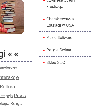
Czym jest Stres i
Frustracja
Charakterystyka
Edukacji w USA
Music Software
Religie Świata
gi « «
Sklep SEO
hawioryzm
Interakcje
Kultura
Praca
rcepcja
logia
Religia